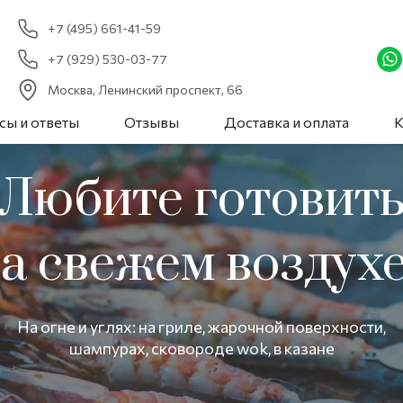
+7 (495) 661-41-59
+7 (929) 530-03-77
Москва, Ленинский проспект, 66
сы и ответы
Отзывы
Доставка и оплата
К
Любите готовит
а свежем воздух
На огне и углях: на гриле, жарочной поверхности,
шампурах, сковороде wok, в казане