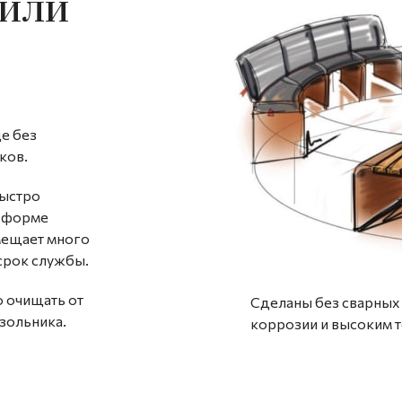
рили
е без
ков.
быстро
й форме
мещает много
 срок службы.
о очищать от
Сделаны без сварных 
зольника.
коррозии и высоким 